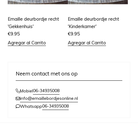
Emaille deurbordje recht
Emaille deurbordje recht
'Gekkenhuis'
'Kinderkamer'
€
9.95
€
9.95
Agregar al Carrito
Agregar al Carrito
Neem contact met ons op
06-34935008
Mobiel
info@emaillebordjesonline.nl
06-34935008
Whatsapp