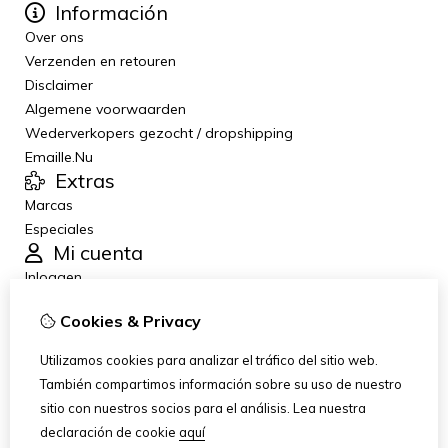
Información
Over ons
Verzenden en retouren
Disclaimer
Algemene voorwaarden
Wederverkopers gezocht / dropshipping
Emaille.Nu
Extras
Marcas
Especiales
Mi cuenta
Inloggen
Historial de pedidos
Cookies & Privacy
Lista de deseos
Boletín de noticias
Utilizamos cookies para analizar el tráfico del sitio web.
Servicio al Cliente
También compartimos información sobre su uso de nuestro
Contáctanos
sitio con nuestros socios para el análisis.
Lea nuestra
Devoluciones
declaración de cookie
aquí
Mapa del sitio