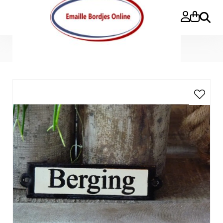
Buscar
Inicio
»
Emaille deurbordje recht 'Berging