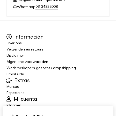
info@emaillebordjesonline.nl
06-34935008
Whatsapp
Información
Over ons
Verzenden en retouren
Disclaimer
Algemene voorwaarden
Wederverkopers gezocht / dropshipping
Emaille.Nu
Extras
Marcas
Especiales
Mi cuenta
Inloggen
Historial de pedidos