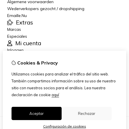
Algemene voorwaarden
Wederverkopers gezocht / dropshipping
Emaille.Nu
Extras
Marcas
Especiales
Mi cuenta
Inloggen
Historial de pedidos
Cookies & Privacy
Lista de deseos
Boletín de noticias
Utilizamos cookies para analizar el tráfico del sitio web.
Servicio al Cliente
También compartimos información sobre su uso de nuestro
Contáctanos
sitio con nuestros socios para el análisis.
Lea nuestra
Devoluciones
declaración de cookie
aquí
Mapa del sitio
Aceptar
Rechazar
Configuración de cookies