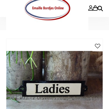
Buscar
Inicio
»
Emaille deurbordje recht 'Ladies'