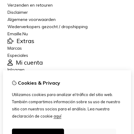
Verzenden en retouren
Disclaimer
Algemene voorwaarden
Wederverkopers gezocht / dropshipping
Emaille.Nu
Extras
Marcas
Especiales
Mi cuenta
Inloggen
Historial de pedidos
Cookies & Privacy
Lista de deseos
Boletín de noticias
Utilizamos cookies para analizar el tráfico del sitio web.
Servicio al Cliente
También compartimos información sobre su uso de nuestro
Contáctanos
sitio con nuestros socios para el análisis.
Lea nuestra
Devoluciones
declaración de cookie
aquí
Mapa del sitio