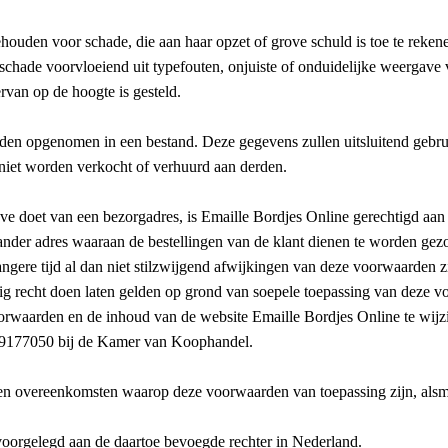
houden voor schade, die aan haar opzet of grove schuld is toe te reken
e schade voorvloeiend uit typefouten, onjuiste of onduidelijke weergav
rvan op de hoogte is gesteld.
den opgenomen in een bestand. Deze gegevens zullen uitsluitend gebrui
niet worden verkocht of verhuurd aan derden.
ve doet van een bezorgadres, is Emaille Bordjes Online gerechtigd aan da
 ander adres waaraan de bestellingen van de klant dienen te worden gez
ere tijd al dan niet stilzwijgend afwijkingen van deze voorwaarden zijn 
ig recht doen laten gelden op grond van soepele toepassing van deze 
 voorwaarden en de inhoud van de website Emaille Bordjes Online te wijz
 09177050 bij de Kamer van Koophandel.
en en overeenkomsten waarop deze voorwaarden van toepassing zijn, als
n voorgelegd aan de daartoe bevoegde rechter in Nederland.