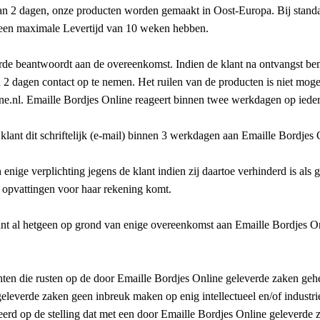
an 2 dagen, onze producten worden gemaakt in Oost-Europa. Bij standaar
 een maximale Levertijd van 10 weken hebben.
everde beantwoordt aan de overeenkomst. Indien de klant na ontvangst be
n 2 dagen contact op te nemen. Het ruilen van de producten is niet moge
ne.nl. Emaille Bordjes Online reageert binnen twee werkdagen op iedere
klant dit schriftelijk (e-mail) binnen 3 werkdagen aan Emaille Bordjes 
nige verplichting jegens de klant indien zij daartoe verhinderd is als 
e opvattingen voor haar rekening komt.
t al hetgeen op grond van enige overeenkomst aan Emaille Bordjes Onli
echten die rusten op de door Emaille Bordjes Online geleverde zaken geh
 geleverde zaken geen inbreuk maken op enig intellectueel en/of indust
eerd op de stelling dat met een door Emaille Bordjes Online geleverde 