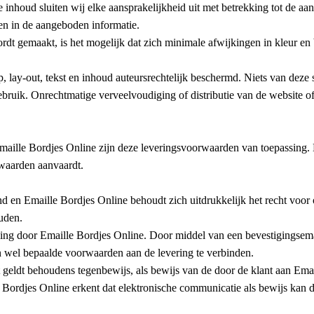
e inhoud sluiten wij elke aansprakelijkheid uit met betrekking tot de 
den in de aangeboden informatie.
ordt gemaakt, is het mogelijk dat zich minimale afwijkingen in kleur e
p, lay-out, tekst en inhoud auteursrechtelijk beschermd. Niets van dez
bruik. Onrechtmatige verveelvoudiging of distributie van de website of 
maille Bordjes Online zijn deze leveringsvoorwaarden van toepassing.
rwaarden aanvaardt.
end en Emaille Bordjes Online behoudt zich uitdrukkelijk het recht voor
ouden.
ling door Emaille Bordjes Online. Door middel van een bevestigingsemai
an wel bepaalde voorwaarden aan de levering te verbinden.
 geldt behoudens tegenbewijs, als bewijs van de door de klant aan Ema
e Bordjes Online erkent dat elektronische communicatie als bewijs kan