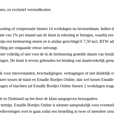
uro, en exclusief verzendkosten.
r korting of compensatie binnen 14 werkdagen na factuurdatum. Indien d
ente van 1% per maand aan de klant in rekening te brengen, waarbij e
mijn een herinnering sturen en is alsdan gerechtigd € 7,50 incl. BTW ad
elling per omgaande retour ontvangt.
 niet volledig of niet voor de in de herinnering gestelde datum van betal
rengen. De klant is tevens gehouden tot betaling van daadwerkelijk gema
ijk voor misverstanden, beschadigingen, vertragingen of niet duidelijk
rkeer tussen de klant en Emaille Bordjes Online, dan wel tussen Email
 vragen of klachten zal Emaille Bordjes Online binnen 2 werkdagen rea
ië en Duitsland op het door de klant aangegeven bezorgadres.
le termijn. Emaille Bordjes Online is nimmer aansprakelijk voor eventue
eelleveringen over te gaan zodat een bestelling in twee of meerdere ze