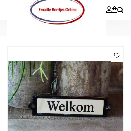
Zoeke
Home
>
Emaille deurbordje recht 'Welkom'