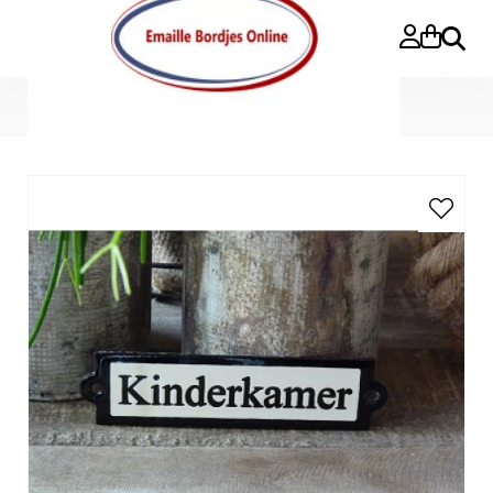
Zoeke
Home
>
Emaille deurbordje recht 'Kinderkamer'