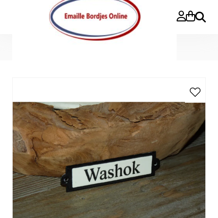
Zoeke
Home
>
Emaille deurbordje recht 'Washok'