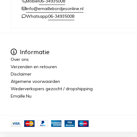
06-34935008
Mobiel
info@emaillebordjesonline.nl
06-34935008
Whatsapp
Informatie
Over ons
Verzenden en retouren
Disclaimer
Algemene voorwaarden
Wederverkopers gezocht / dropshipping
Emaille.Nu