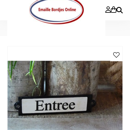
Zoeke
Home
>
Emaille deurbordje recht 'Entree'