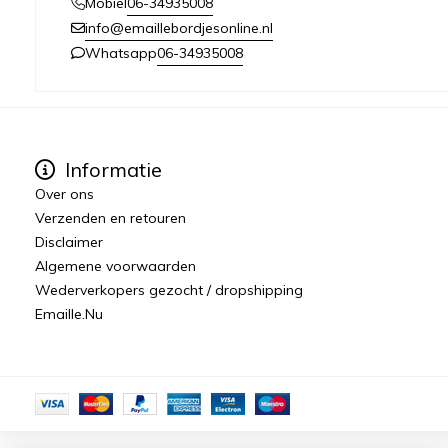
06-34935008
Mobiel
info@emaillebordjesonline.nl
06-34935008
Whatsapp
Informatie
Over ons
Verzenden en retouren
Disclaimer
Algemene voorwaarden
Wederverkopers gezocht / dropshipping
Emaille.Nu