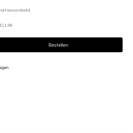
niet beoordeeld
€11,98
Bestellen
dagen