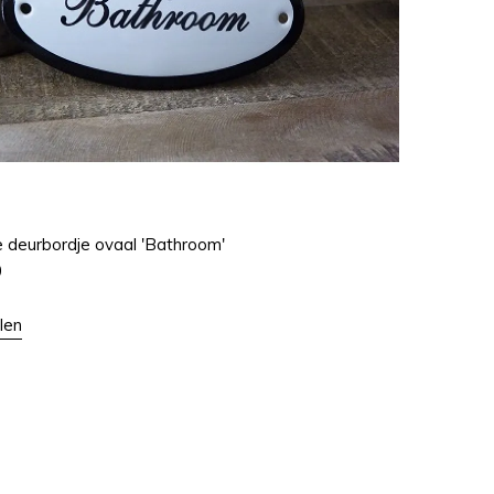
e deurbordje ovaal 'Bathroom'
0
len