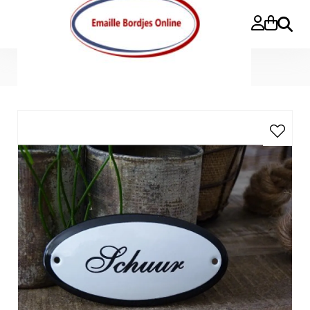
Zoeke
Home
>
Emaille deurbordje ovaal 'Schuur'