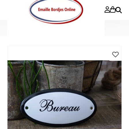
Zoeke
Home
>
Emaille deurbordje ovaal 'Bureau'