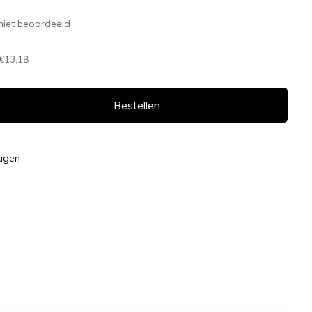
niet beoordeeld
€13,18
Bestellen
dagen