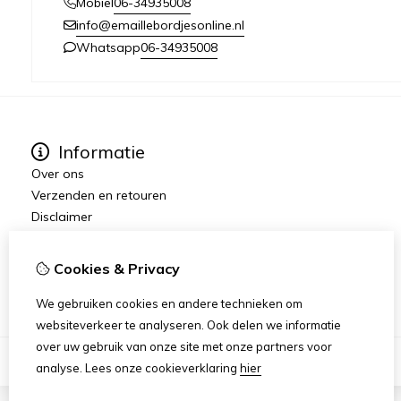
06-34935008
Mobiel
info@emaillebordjesonline.nl
06-34935008
Whatsapp
Informatie
Over ons
Verzenden en retouren
Disclaimer
Algemene voorwaarden
Wederverkopers gezocht / dropshipping
Cookies & Privacy
Emaille.Nu
We gebruiken cookies en andere technieken om
websiteverkeer te analyseren. Ook delen we informatie
over uw gebruik van onze site met onze partners voor
analyse.
Lees onze cookieverklaring
hier