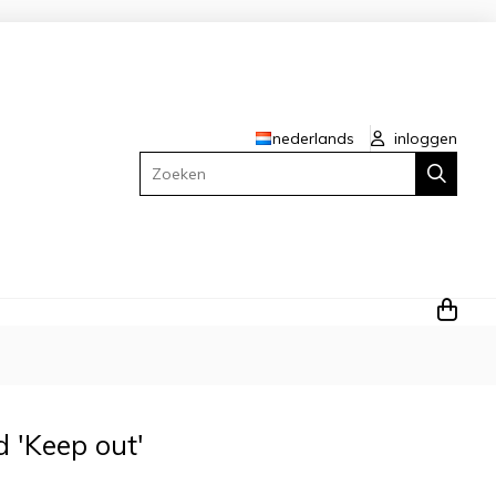
nederlands
inloggen
Zoeken
d 'Keep out'