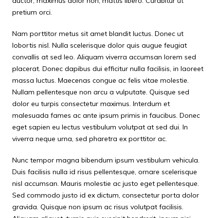
auctor, maximus dolor non, mattis libero. Curabitur ut
pretium orci.
Nam porttitor metus sit amet blandit luctus. Donec ut
lobortis nisl. Nulla scelerisque dolor quis augue feugiat
convallis at sed leo. Aliquam viverra accumsan lorem sed
placerat. Donec dapibus dui efficitur nulla facilisis, in laoreet
massa luctus. Maecenas congue ac felis vitae molestie.
Nullam pellentesque non arcu a vulputate. Quisque sed
dolor eu turpis consectetur maximus. Interdum et
malesuada fames ac ante ipsum primis in faucibus. Donec
eget sapien eu lectus vestibulum volutpat at sed dui. In
viverra neque urna, sed pharetra ex porttitor ac.
Nunc tempor magna bibendum ipsum vestibulum vehicula.
Duis facilisis nulla id risus pellentesque, ornare scelerisque
nisl accumsan. Mauris molestie ac justo eget pellentesque.
Sed commodo justo id ex dictum, consectetur porta dolor
gravida. Quisque non ipsum ac risus volutpat facilisis.