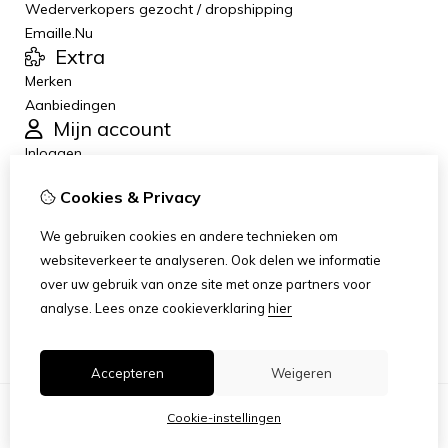
Wederverkopers gezocht / dropshipping
Emaille.Nu
Extra
Merken
Aanbiedingen
Mijn account
Inloggen
Bestelhistorie
Cookies & Privacy
Verlanglijst
Nieuwsbrief
We gebruiken cookies en andere technieken om
Klantenservice
websiteverkeer te analyseren. Ook delen we informatie
Contact
over uw gebruik van onze site met onze partners voor
Retourneren
analyse.
Lees onze cookieverklaring
hier
Sitemap
Accepteren
Weigeren
Cookie-instellingen
© Copyright 2026 |
TSB