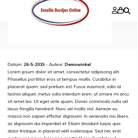
Zoeke
Home
>
Blog
>
Nieuwsbericht 1
Nieuwsbericht 1
Datum:
26-5-2015
- Auteur:
Demowinkel
Lorem ipsum dolor sit amet, consectetur adipiscing elit.
Phasellus porttitor eros ut tempus mollis. Curabitur in
placerat quam, sed pretium est. Fusce euismod, odio id
lacinia aliquet, metus odio interdum enim, ut ornare mi arcu
sit amet leo. Ut eget ante quam. Donec commodo nulla vel
lacus fringilla hendrerit. Nunc vel mollis nisl. Aenean eu
massa non sapien efficitur dignissim. In venenatis nisi libero,
ac dignissim dui imperdiet et. Etiam tincidunt turpis quis
dolor tristique, in placerat velit scelerisque. Sed nec erat