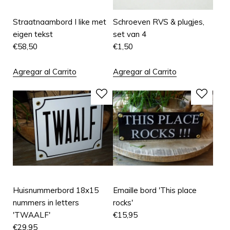
Straatnaambord I like met
Schroeven RVS & plugjes,
eigen tekst
set van 4
€
58,50
€
1,50
Agregar al Carrito
Agregar al Carrito
Huisnummerbord 18x15
Emaille bord 'This place
nummers in letters
rocks'
'TWAALF'
€
15,95
€
29,95