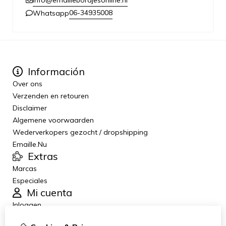
info@emaillebordjesonline.nl
06-34935008
Whatsapp
Información
Over ons
Verzenden en retouren
Disclaimer
Algemene voorwaarden
Wederverkopers gezocht / dropshipping
Emaille.Nu
Extras
Marcas
Especiales
Mi cuenta
Inloggen
Historial de pedidos