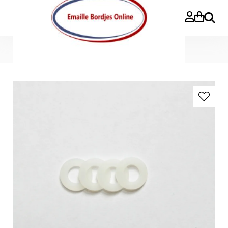
Buscar
Inicio
»
accessoires
»
Nylon ringetjes (set van 4)