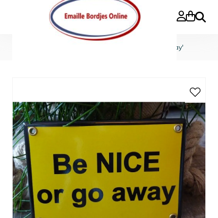
Buscar
Inicio
»
Funborden
»
Emaille bord 'Be nice or go away'