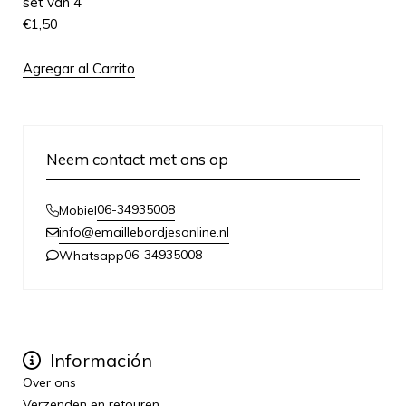
set van 4
€
1,50
Agregar al Carrito
Neem contact met ons op
06-34935008
Mobiel
info@emaillebordjesonline.nl
06-34935008
Whatsapp
Información
Over ons
Verzenden en retouren