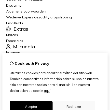
Disclaimer
Algemene voorwaarden
Wederverkopers gezocht / dropshipping
Emaille.Nu
Extras
Marcas
Especiales
Mi cuenta
Inloggen
Historial de pedidos
Cookies & Privacy
Lista de deseos
Boletín de noticias
Utilizamos cookies para analizar el tráfico del sitio web.
Servicio al Cliente
También compartimos información sobre su uso de nuestro
Contáctanos
sitio con nuestros socios para el análisis.
Lea nuestra
Devoluciones
declaración de cookie
aquí
Mapa del sitio
Aceptar
Rechazar