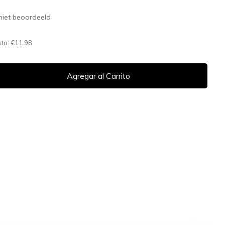
niet beoordeeld
sto:
€11.98
Agregar al Carrito