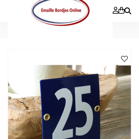
Buscar
Inicio
»
Opruiming
»
Huisnummer 25 (10x10)