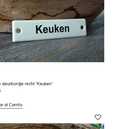
e deurbordje recht 'Keuken'
5
r al Carrito