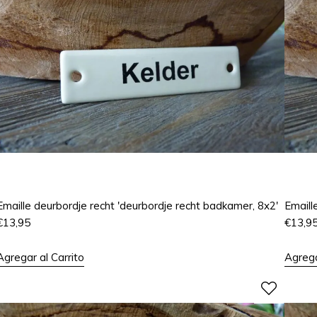
Emaille deurbordje recht 'deurbordje recht badkamer, 8x2'
Emaill
€
13,95
€
13,9
Agregar al Carrito
Agrega