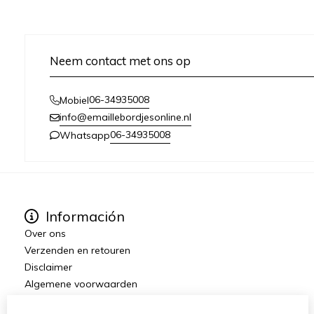
Neem contact met ons op
06-34935008
Mobiel
info@emaillebordjesonline.nl
06-34935008
Whatsapp
Información
Over ons
Verzenden en retouren
Disclaimer
Algemene voorwaarden
Wederverkopers gezocht / dropshipping