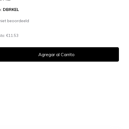
o:
DBRKEL
niet beoordeeld
sto:
€11.53
Agregar al Carrito