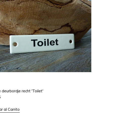
e deurbordje recht 'Toilet'
5
r al Carrito