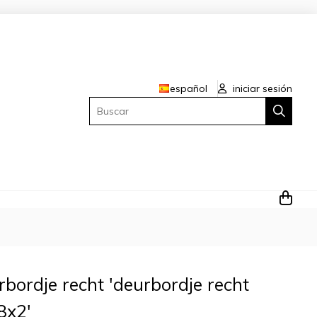
español
iniciar sesión
Buscar
rbordje recht 'deurbordje recht
8x2'