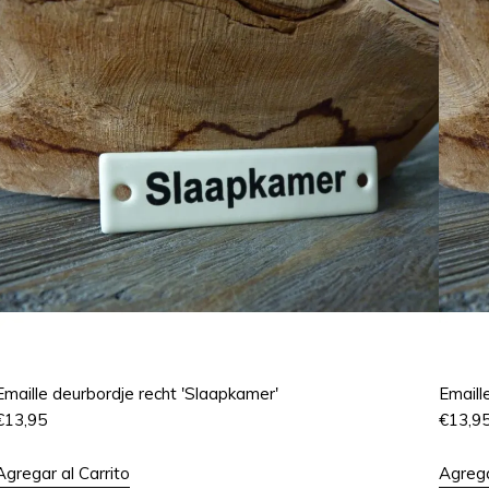
Emaille deurbordje recht 'Slaapkamer'
Emaill
€
13,95
€
13,9
Agregar al Carrito
Agrega