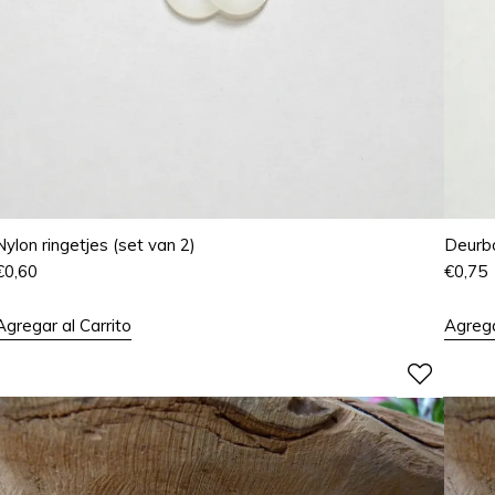
Nylon ringetjes (set van 2)
Deurbo
€
0,60
€
0,75
Agregar al Carrito
Agrega