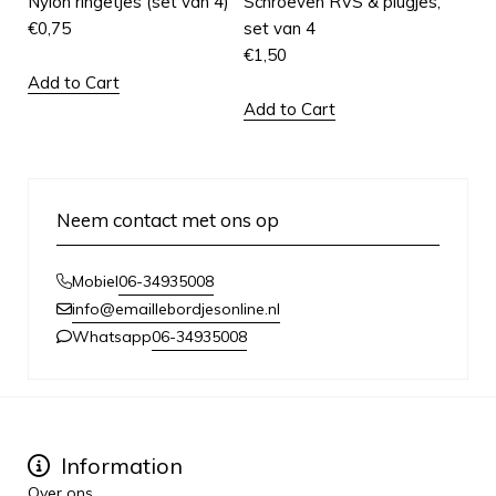
Nylon ringetjes (set van 4)
Schroeven RVS & plugjes,
€
0,75
set van 4
€
1,50
Add to Cart
Add to Cart
Neem contact met ons op
06-34935008
Mobiel
info@emaillebordjesonline.nl
06-34935008
Whatsapp
Information
Over ons