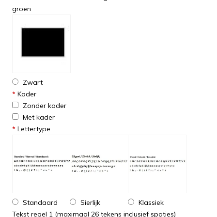
groen
Zwart
*
Kader
Zonder kader
Met kader
*
Lettertype
Standaard
Sierlijk
Klassiek
Tekst regel 1 (maximaal 26 tekens inclusief spaties)