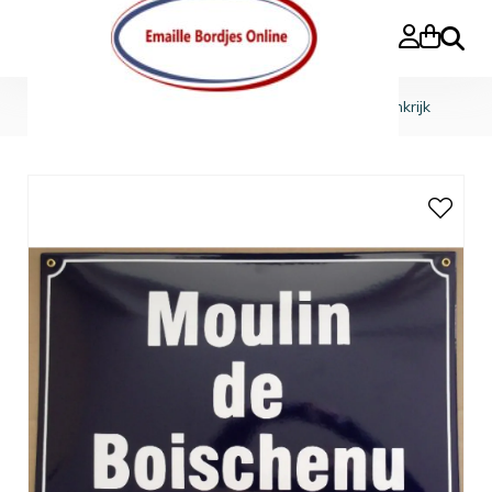
Search
Home
»
Straatnaamborden
»
Straatnaambord Frankrijk