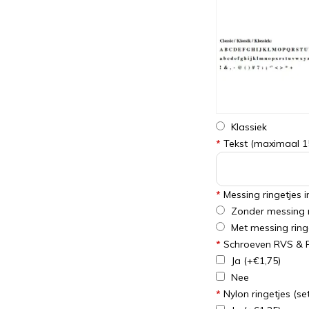
Klassiek
*
Tekst (maximaal 15 
*
Messing ringetjes 
Zonder messing r
Met messing ring
*
Schroeven RVS & Pl
Ja
(+€1,75)
Nee
*
Nylon ringetjes (se