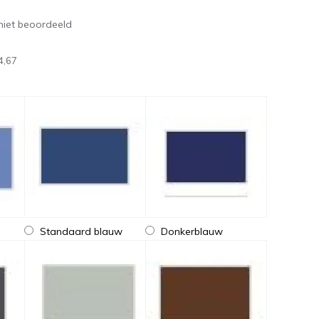
niet beoordeeld
4,67
Standaard blauw
Donkerblauw