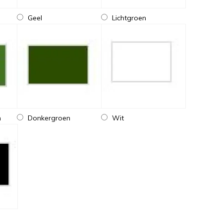
Geel
Lichtgroen
n
Donkergroen
Wit