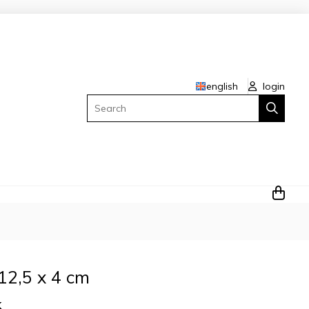
english
login
Search
2,5 x 4 cm
K