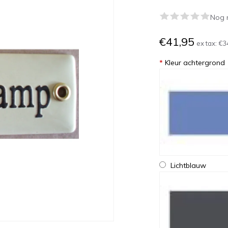
Nog 
€41,95
ex tax:
€3
*
Kleur achtergrond
Lichtblauw