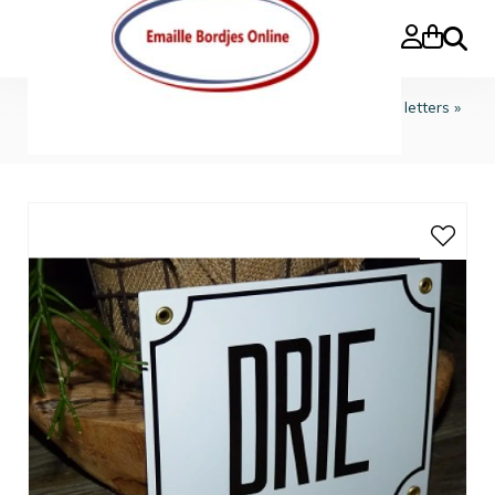
Search
Home
»
Huisnummers standaard
»
Huisnummers in letters
»
Huisnummerbord 18x15 nummers in letters 'DRIE'