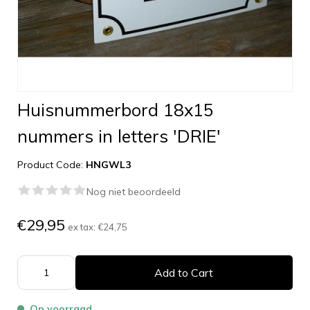
Huisnummerbord 18x15
nummers in letters 'DRIE'
Product Code:
HNGWL3
Nog niet beoordeeld
€29,95
ex tax:
€24,75
Add to Cart
Op voorraad