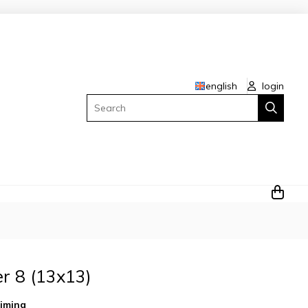
english
login
Search
 8 (13x13)
iming