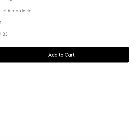
niet beoordeeld
5
4,83
Add to Cart