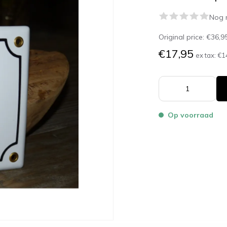
Nog 
Original price:
€36,9
€17,95
ex tax:
€1
Op voorraad