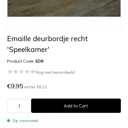
Emaille deurbordje recht
'Speelkamer'
Product Code:
EDR
Nog niet beoordeeld
€9,95
ex tax:
€8,22
Add to Cart
Op voorraad