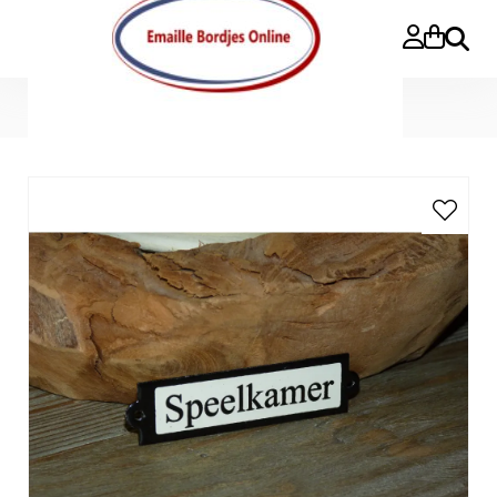
Search
Home
»
Emaille deurbordje recht 'Speelkamer'