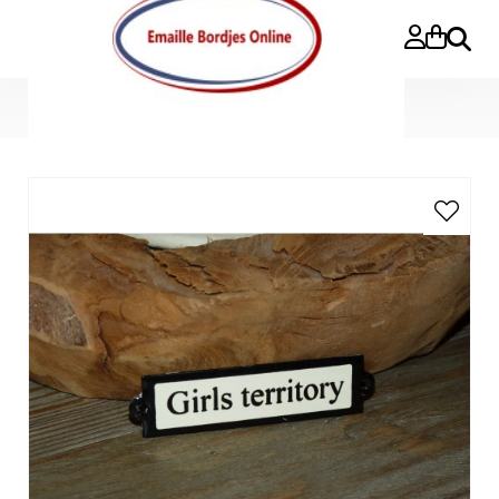
Search
Home
»
Emaille deurbordje recht 'Girls territory'