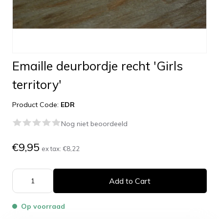
Emaille deurbordje recht 'Girls
territory'
Product Code:
EDR
Nog niet beoordeeld
€9,95
ex tax:
€8,22
Add to Cart
Op voorraad