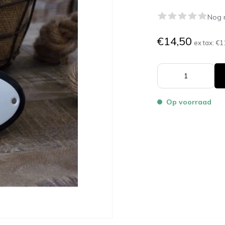
Nog 
€14,50
ex tax:
€1
Op voorraad