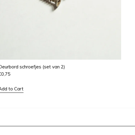
Deurbord schroefjes (set van 2)
€
0,75
Add to Cart