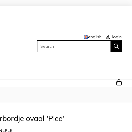
english
login
Search
rbordje ovaal 'Plee'
NLPLE