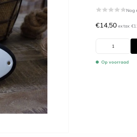
Nog 
€14,50
ex tax:
€1
Op voorraad