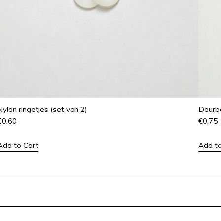
Nylon ringetjes (set van 2)
Deurbo
€
0,60
€
0,75
Add to Cart
Add to