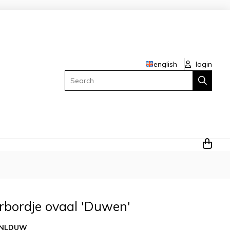
english
login
Search
rbordje ovaal 'Duwen'
NLDUW