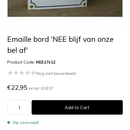
Emaille bord 'NEE blijf van onze
bel af'
Product Code:
NEE17x12
Nog niet beoordeeld
€22,95
ex tax:
€18,97
Add to Cart
Op voorraad