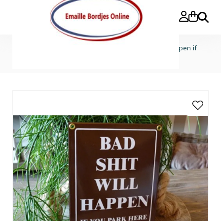
Search
Home
»
Funborden
»
Emaille bord 'Bad shit will happen if
you park here'