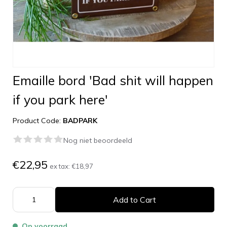
Emaille bord 'Bad shit will happen
if you park here'
Product Code:
BADPARK
Nog niet beoordeeld
€22,95
ex tax:
€18,97
Add to Cart
Op voorraad